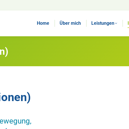
Home
Über mich
Leistungen
n)
ionen)
Im Folgenden wer
eine osteopathi
Bewegung,
Wann ist eine osteopath