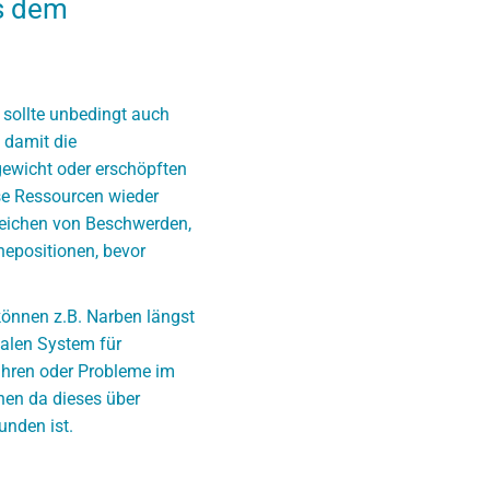
s dem
Wann ist eine osteopat
Wann ist eine osteopath
 sollte unbedingt auch
 damit die
gewicht oder erschöpften
se Ressourcen wieder
Anzeichen von Beschwerden,
epositionen, bevor
 können z.B. Narben längst
ialen System für
ühren oder Probleme im
hen da dieses über
unden ist.