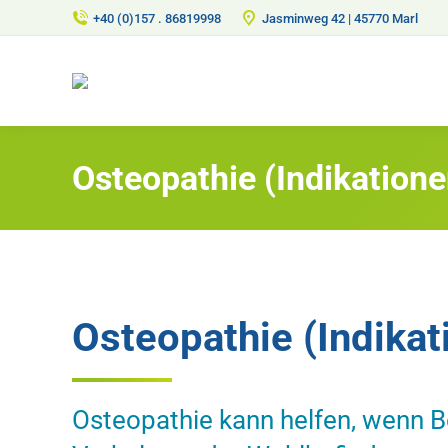
+40 (0)157 . 86819998
Jasminweg 42 | 45770 Marl
Osteopathie (Indikatione
Osteopathie (Indikat
Osteopathie kann helfen, wenn 