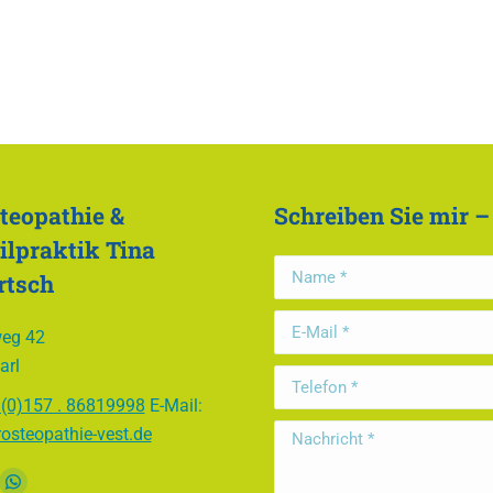
teopathie &
Schreiben Sie mir –
ilpraktik Tina
Name *
rtsch
E-Mail *
eg 42
arl
Telefon *
 (0)157 . 86819998
E-Mail:
rosteopathie-vest.de
Nachricht *
ie uns auf: