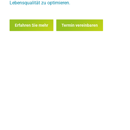
Lebensqualität zu optimieren.
Erfahren Sie mehr
Termin vereinbaren
Ich bin für Sie da!
Wenn Sie Fragen haben oder einen Termin
vereinbaren möchten, melden Sie sich
gerne bei mir. Ich freue mich darauf, Sie und