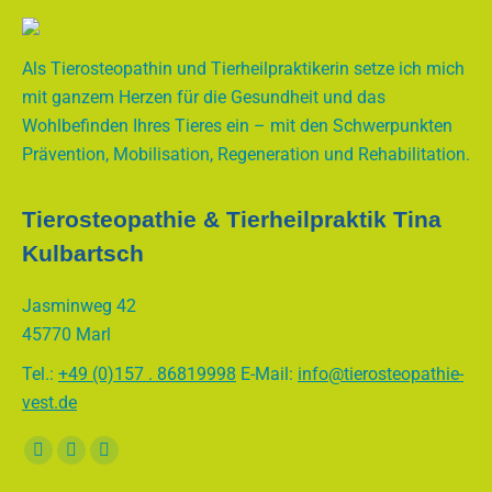
Als Tierosteopathin und Tierheilpraktikerin setze ich mich
mit ganzem Herzen für die Gesundheit und das
Wohlbefinden Ihres Tieres ein – mit den Schwerpunkten
Prävention, Mobilisation, Regeneration und Rehabilitation.
Tierosteopathie & Tierheilpraktik Tina
Kulbartsch
Jasminweg 42
45770 Marl
Tel.:
+49 (0)157 . 86819998
E-Mail:
info@tierosteopathie-
vest.de
Finden Sie uns auf:
Facebook
E-
Whatsapp
page
Mail
page