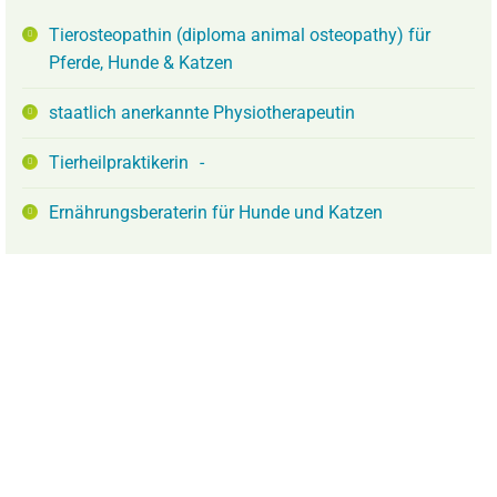
Tierosteopathin (diploma animal osteopathy) für
Pferde, Hunde & Katzen
staatlich anerkannte Physiotherapeutin
Tierheilpraktikerin -
Ernährungsberaterin für Hunde und Katzen
Meine Vita
1996 – 1999
Ausbildung zur staatlich anerkannten
Physiotherapeutin (AMT Recklinghausen)