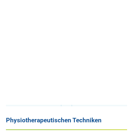
Lebensqualität.
Im Gegensatz zur osteopathischen
Behandlungstechniken, können physiotherapeutische
Techniken zum Teil auch von Ihnen als Tierhalter durch
meine Hilfe eingeübt und als Hausaufgabe in Eigenregie
fortgesetzt werden.
Zurück zur Übersicht
Zu den Indikationen
Wann ist eine physiotherapeutische Behandlung
ratsam?
Physiotherapeutischen Techniken