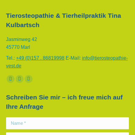
Tierosteopathie & Tierheilpraktik Tina
Kulbartsch
Jasminweg 42
45770 Marl
Tel.:
+49 (0)157 . 86819998
E-Mail:
info@tierosteopathie-
vest.de
Finden Sie uns auf:
Facebook
E-
Whatsapp
page
Mail
page
Schreiben Sie mir – ich freue mich auf
opens
page
opens
Ihre Anfrage
in
opens
in
new
in
new
Name *
window
new
window
window